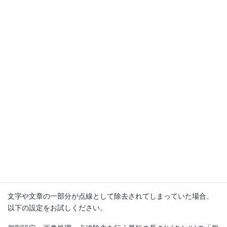
す。
各実行時のdebugファイル出力場所は以下です。
・FormEditorから実行
<AIReadインストールフォルダ
>\FormEditor\work\yyyymmdd_hhMMss\debug\読取画像名
_lines.jpg
・arex実行
、
bat実行
<AIReadインストールフォルダ>\debug\読取画像名_lines.jpg
・arex＋Viewerあり実行、bat＋Viewerあり実行
<AIReadインストールフォルダ
>\Viewer\OcrExecuter\work\yyyymmdd_hhMMss\debug\読取画像
名_lines.jpg
文字や文章の一部分が点線として除去されてしまっていた場合、
以下の設定をお試しください。