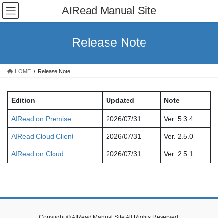
コ
ナ
AIRead Manual Site
ン
ビ
テ
ゲ
ン
ー
Release Note
ツ
シ
へ
ョ
ス
ン
HOME
Release Note
キ
に
ッ
移
プ
動
Edition
Updated
Note
AIRead on Premise
2026/07/31
Ver. 5.3.4
AIRead Cloud Client
2026/07/31
Ver. 2.5.0
AIRead on Cloud
2026/07/31
Ver. 2.5.1
Copyright © AIRead Manual Site All Rights Reserved.