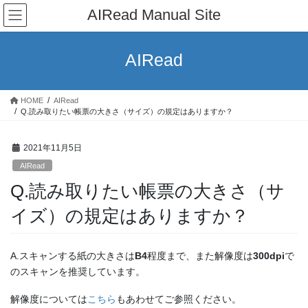
コ
ナ
AIRead Manual Site
ン
ビ
テ
ゲ
ン
ー
AIRead
ツ
シ
へ
ョ
ス
ン
HOME
AIRead
キ
に
Q.読み取りたい帳票の大きさ（サイズ）の規定はありますか？
ッ
移
プ
動
2021年11月5日
AIRead
Q.読み取りたい帳票の大きさ（サ
イズ）の規定はありますか？
A.スキャンする紙の大きさは
B4
程度まで、また解像度は
300dpi
で
のスキャンを推奨しています。
解像度については
こちら
もあわせてご参照ください。