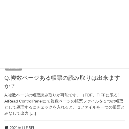
AIRead
Q.読み取りたい帳票の大きさ（サイズ）の規
定はありますか？
A.スキャンする紙の大きさはB4程度まで、また解像度は300dpiで
のスキャンを推奨しています。 解像度についてはこちらもあわせ
てご参照ください。
2021年11月5日
AIRead
Q.複数ページある帳票の読み取りは出来ます
か？
A.複数ページの帳票読み取りが可能です。（PDF、TIFFに限る）
AIRead ControlPanelにて複数ページの帳票ファイルを１つの帳票
として処理するにチェックを入れると、 1ファイルを一つの帳票と
みなして出力 […]
2021年11月5日