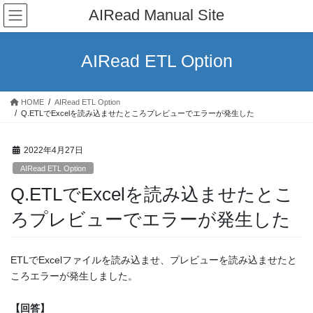
コ
ナ
AIRead Manual Site
ン
ビ
テ
ゲ
ン
ー
AIRead ETL Option
ツ
シ
へ
ョ
ス
ン
HOME
AIRead ETL Option
キ
に
Q.ETLでExcelを読み込ませたところプレビューでエラーが発生した
ッ
移
プ
動
2022年4月27日
AIRead ETL Option
Q.ETLでExcelを読み込ませたとこ
ろプレビューでエラーが発生した
ETLでExcelファイルを読み込ませ、プレビューを読み込ませたと
ころエラーが発生しました。
【回答】