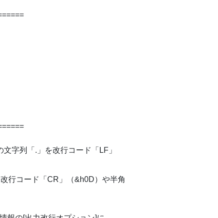
======
======
文字列「.」を改行コード「LF」
改行コード「CR」（&h0D）や半角
情報の[出力改行オプション]に