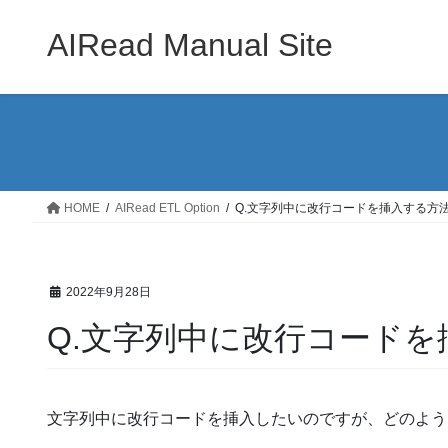
コ
ナ
ン
ビ
AIRead Manual Site
テ
ゲ
ン
ー
ツ
シ
へ
ョ
ス
ン
キ
に
ッ
移
HOME
AIRead ETL Option
Q.文字列中に改行コードを挿入する方
プ
動
2022年9月28日
Q.文字列中に改行コードを
文字列中に改行コードを挿入したいのですが、どのよう