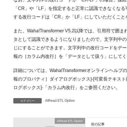
「CR」や「LF」を指定すると正常に認識できなくな
する改行コードは「CR」か「LF」にしていただくこと
また、Waha!Transformer V5.2以降では、引用
タとして認識できるようになりましたので、文字列中の
じにすることができます。文字列中の改行コードをデー
報の［カラム内改行］を「データとして扱う」にしてく
詳細については、Waha!Transformerオンラインヘルプの[De
報のプロパティ］ダイアログボックス]-[可変長テキス
ログボックス]-「カラム内改行」をご参照ください。
AIRead ETL Option
カテゴリー
AIRead ETL Option
前の記事