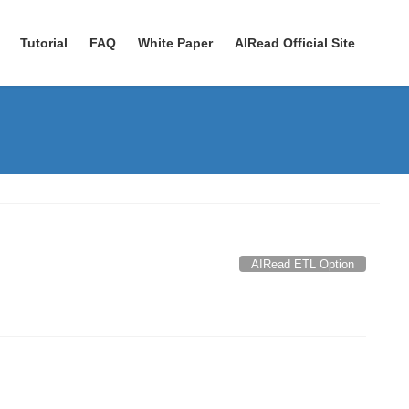
Tutorial
FAQ
White Paper
AIRead Official Site
AIRead ETL Option