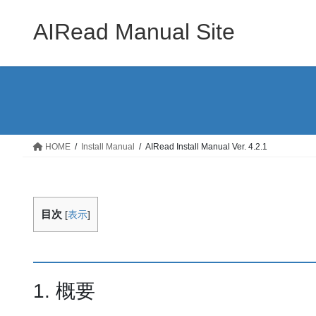
コ
ナ
ン
ビ
AIRead Manual Site
テ
ゲ
ン
ー
ツ
シ
へ
ョ
ス
ン
キ
に
ッ
移
HOME
Install Manual
AIRead Install Manual Ver. 4.2.1
プ
動
目次
[
表示
]
1. 概要