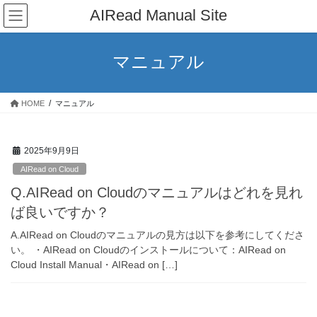
コ
ナ
AIRead Manual Site
ン
ビ
テ
ゲ
ン
ー
マニュアル
ツ
シ
へ
ョ
ス
ン
HOME
マニュアル
キ
に
ッ
移
プ
動
2025年9月9日
AIRead on Cloud
Q.AIRead on Cloudのマニュアルはどれを見れ
ば良いですか？
A.AIRead on Cloudのマニュアルの見方は以下を参考にしてくださ
い。 ・AIRead on Cloudのインストールについて：AIRead on
Cloud Install Manual・AIRead on […]