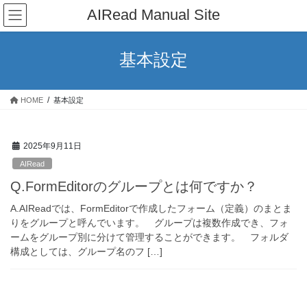
コ
ナ
AIRead Manual Site
ン
ビ
テ
ゲ
ン
ー
基本設定
ツ
シ
へ
ョ
ス
ン
HOME
基本設定
キ
に
ッ
移
プ
動
2025年9月11日
AIRead
Q.FormEditorのグループとは何ですか？
A.AIReadでは、FormEditorで作成したフォーム（定義）のまとま
りをグループと呼んでいます。 グループは複数作成でき、フォ
ームをグループ別に分けて管理することができます。 フォルダ
構成としては、グループ名のフ […]