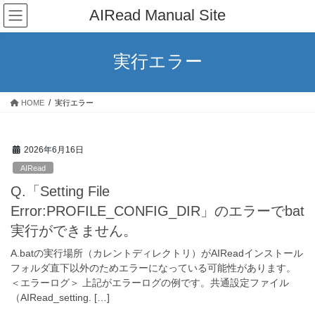
コ
ナ
AIRead Manual Site
ン
ビ
テ
ゲ
ン
ー
実行エラー
ツ
シ
へ
ョ
ス
ン
HOME
実行エラー
キ
に
ッ
移
プ
動
2026年6月16日
AIRead
Q.「Setting File
Error:PROFILE_CONFIG_DIR」のエラーでbat
実行ができません。
A.batの実行場所（カレントディレクトリ）がAIReadインストール
フォルダ直下以外のためエラーになっている可能性があります。
＜エラーログ＞ 上記がエラーログの例です。共通設定ファイル
（AIRead_setting. […]