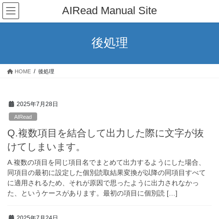
コ
ナ
AIRead Manual Site
ン
ビ
テ
ゲ
ン
ー
後処理
ツ
シ
へ
ョ
ス
ン
HOME
後処理
キ
に
ッ
移
プ
動
2025年7月28日
AIRead
Q.複数項目を結合して出力した際に文字が抜
けてしまいます。
A.複数の項目を同じ項目名でまとめて出力するようにした場合、
同項目の最初に設定した個別読取結果変換が以降の同項目すべて
に適用されるため、それが原因で思ったように出力されなかっ
た、というケースがあります。最初の項目に個別読 […]
2025年7月24日