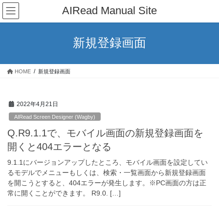
コ
ナ
AIRead Manual Site
ン
ビ
テ
ゲ
ン
ー
新規登録画面
ツ
シ
へ
ョ
ス
ン
HOME
新規登録画面
キ
に
ッ
移
プ
動
2022年4月21日
AIRead Screen Designer (Wagby)
Q.R9.1.1で、モバイル画面の新規登録画面を
開くと404エラーとなる
9.1.1にバージョンアップしたところ、モバイル画面を設定してい
るモデルでメニューもしくは、検索・一覧画面から新規登録画面
を開こうとすると、404エラーが発生します。※PC画面の方は正
常に開くことができます。 R9.0. […]