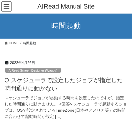
コ
ナ
AIRead Manual Site
ン
ビ
テ
ゲ
ン
ー
時間起動
ツ
シ
へ
ョ
ス
ン
HOME
時間起動
キ
に
ッ
移
プ
動
2022年4月26日
AIRead Screen Designer (Wagby)
Q.スケジューラで設定したジョブが指定した
時間通りに動かない
スケジューラでジョブが起動する時間を設定したのですが、指定
した時間通りに動きません。 <回答> スケジューラで起動するジョ
ブは、OSで設定されているTimeZone(日本やアメリカ等）の時間
に合わせて起動時間が設定 […]