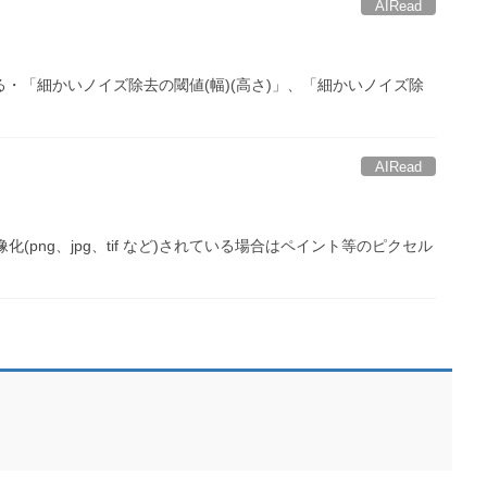
AIRead
る・「細かいノイズ除去の閾値(幅)(高さ)」、「細かいノイズ除
AIRead
ng、jpg、tif など)されている場合はペイント等のピクセル