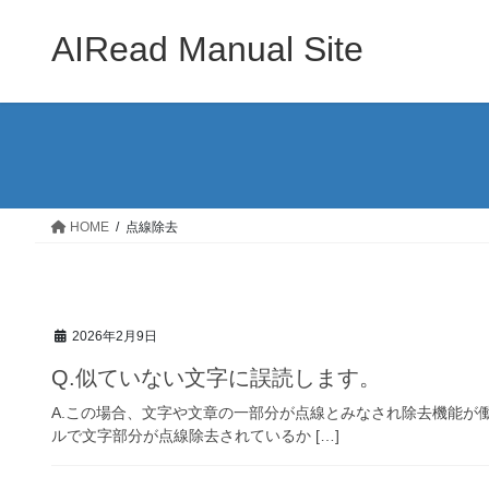
コ
ナ
ン
ビ
AIRead Manual Site
テ
ゲ
ン
ー
ツ
シ
へ
ョ
ス
ン
キ
に
ッ
移
HOME
点線除去
プ
動
2026年2月9日
Q.似ていない文字に誤読します。
A.この場合、文字や文章の一部分が点線とみなされ除去機能が働
ルで文字部分が点線除去されているか […]