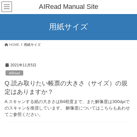
コ
ナ
AIRead Manual Site
ン
ビ
テ
ゲ
ン
ー
用紙サイズ
ツ
シ
へ
ョ
ス
ン
HOME
用紙サイズ
キ
に
ッ
移
プ
動
2021年11月5日
AIRead
Q.読み取りたい帳票の大きさ（サイズ）の規
定はありますか？
A.スキャンする紙の大きさはB4程度まで、また解像度は300dpiで
のスキャンを推奨しています。 解像度についてはこちらもあわせ
てご参照ください。