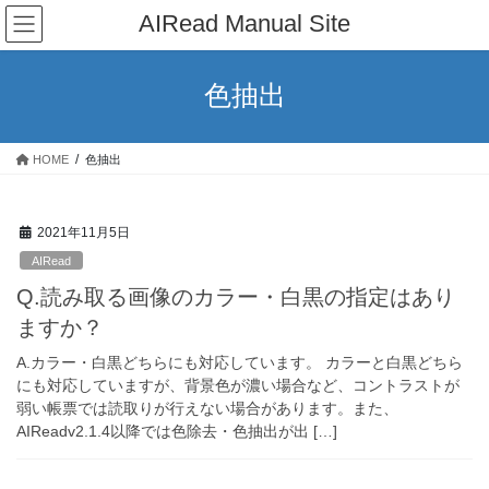
コ
ナ
AIRead Manual Site
ン
ビ
テ
ゲ
ン
ー
色抽出
ツ
シ
へ
ョ
ス
ン
HOME
色抽出
キ
に
ッ
移
プ
動
2021年11月5日
AIRead
Q.読み取る画像のカラー・白黒の指定はあり
ますか？
A.カラー・白黒どちらにも対応しています。 カラーと白黒どちら
にも対応していますが、背景色が濃い場合など、コントラストが
弱い帳票では読取りが行えない場合があります。また、
AIReadv2.1.4以降では色除去・色抽出が出 […]