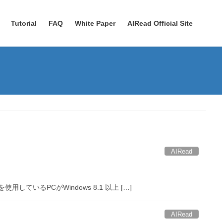
Tutorial
FAQ
White Paper
AIRead Official Site
AIRead
を使用しているPCがWindows 8.1 以上 […]
AIRead