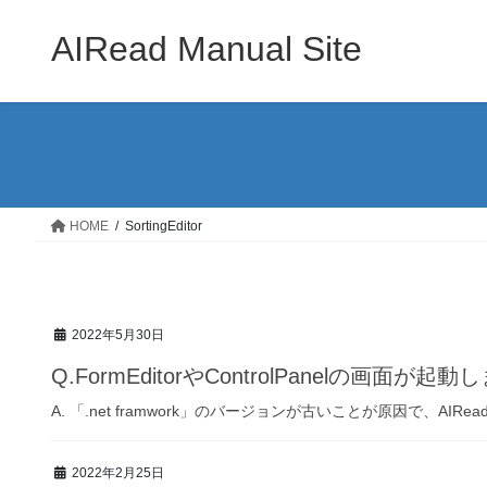
コ
ナ
ン
ビ
AIRead Manual Site
テ
ゲ
ン
ー
ツ
シ
へ
ョ
ス
ン
キ
に
ッ
移
HOME
SortingEditor
プ
動
2022年5月30日
Q.FormEditorやControlPanelの画面が起
A. 「.net framwork」のバージョンが古いことが原因で、AIRead
2022年2月25日