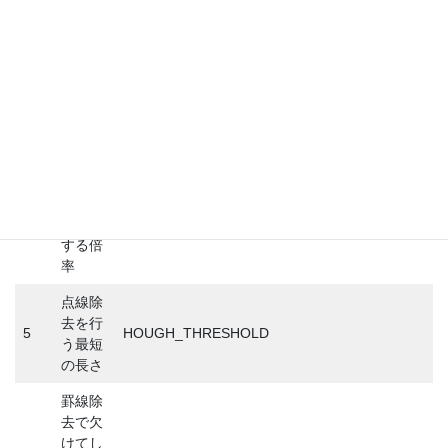
2
正を行
AUTO_ROTATION
う
直線除
去を行
3
LINE_REMOVAL_THRESHOLD
う最短
の長さ
直線除
去時の
文字高
4
LINE_REMOVAL_MULTIPLE_BY_TEXT_HEGHT
さに対
する倍
率
点線除
去を行
5
HOUGH_THRESHOLD
う最短
の長さ
罫線除
去で欠
けてし