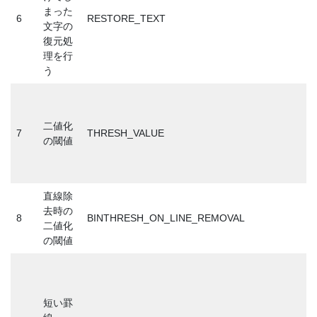
まった
6
RESTORE_TEXT
文字の
復元処
理を行
う
二値化
7
THRESH_VALUE
の閾値
直線除
去時の
8
BINTHRESH_ON_LINE_REMOVAL
二値化
の閾値
短い罫