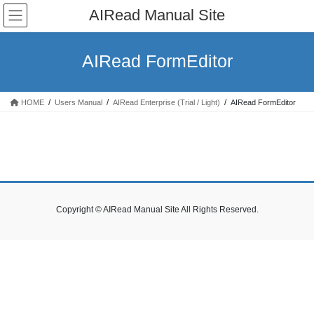
コ
ナ
AIRead Manual Site
ン
ビ
テ
ゲ
ン
ー
AIRead FormEditor
ツ
シ
へ
ョ
ス
ン
HOME
Users Manual
AIRead Enterprise (Trial / Light)
AIRead FormEditor
キ
に
ッ
移
プ
動
Copyright © AIRead Manual Site All Rights Reserved.