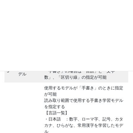
る
表など同一グループとして扱いたいときに
2
グループ名
指定するグループ名
表などで同一行として扱いたいときに指定
3
レコードID
するレコードID
読み取り方
4
「OCR」を選択する
法
「活字」または「手書き」を選択する
使用するモ
5
「手書き」の場合は「言語」と「文字
デル
数」、「区切り線」の指定が可能
使用するモデルが「手書き」のときに指定
が可能
読み取り範囲で使用する手書き学習モデル
を指定する
【言語一覧】
・日本語 ：数字、ローマ字、記号、カタ
カナ、ひらがな、常用漢字を学習したモデ
ル