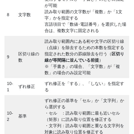
が可能
読み取り範囲の文字数が「複数」か「1文
8
文字数
字」かを指定する
言語項目で「数値･電話番号」を選択した場
合は、複数文字に固定される
読み取り範囲内にある桁や文字の区切り線
（点線）を除去するための本数を指定する
区切り線の
指定された数分の罫線除去を行う（
区切り
9
数
線が等間隔に並んでいる前提
）
※「手書き」の場合、「文字数」が「複
数」の場合のみ設定可能
10-
ずれ修正を「する」、「しない」を指定す
ずれ修正
1
る
ずれ修正の基準を「セル」か「文字列」か
ら選択する
10-
・セル ：読み取り範囲に最も近いセル
基準
2
（矩形）に読み取り位置を修正する
・文字列：読み取り範囲と重なる文字列を
対象に読み取り位置を修正する