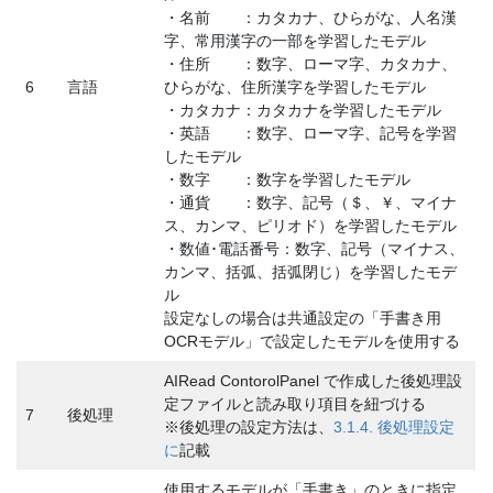
・名前 ：カタカナ、ひらがな、人名漢
字、常用漢字の一部を学習したモデル
・住所 ：数字、ローマ字、カタカナ、
6
言語
ひらがな、住所漢字を学習したモデル
・カタカナ：カタカナを学習したモデル
・英語 ：数字、ローマ字、記号を学習
したモデル
・数字 ：数字を学習したモデル
・通貨 ：数字、記号（＄、￥、マイナ
ス、カンマ、ピリオド）を学習したモデル
・数値･電話番号：数字、記号（マイナス、
カンマ、括弧、括弧閉じ）を学習したモデ
ル
設定なしの場合は共通設定の「手書き用
OCRモデル」で設定したモデルを使用する
AIRead ContorolPanel で作成した後処理設
定ファイルと読み取り項目を紐づける
7
後処理
※後処理の設定方法は、
3.1.4. 後処理設定
に
記載
使用するモデルが「手書き」のときに指定