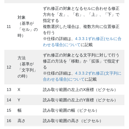
ずれ修正の対象となるセルに合わせる修正
方向を「左」、「右」、「上」、「下」で
対象
指定する
（基準が
11
複数選択した場合は、複数方向に位置修正
「セル」の
を行う
時）
※仕様の詳細は、
4.3.3.1ずれ修正(セルに合
わせる場合)について
に記載
ずれ修正の対象となる文字列に対して行う
方法
修正の方法を「移動」か「拡張」で指定す
（基準が
12
る
「文字列」
※仕様の詳細は、
4.3.3.2ずれ修正(文字列に
の時）
合わせる場合)について
に記載
13
X
読み取り範囲の左上のX座標（ピクセル）
14
Y
読み取り範囲の左上のY座標（ピクセル）
15
幅
読み取り範囲の幅（ピクセル）
16
高さ
読み取り範囲の高さ（ピクセル）