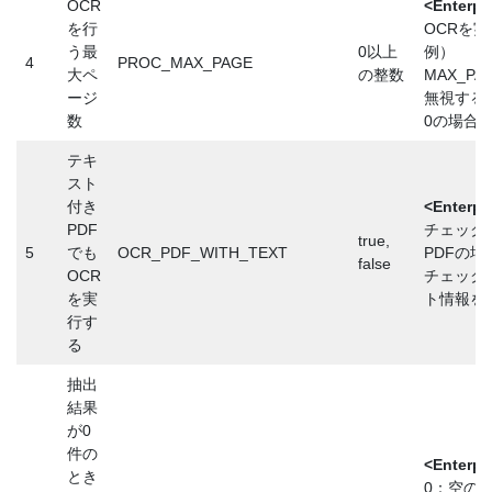
OCR
<Enterp
を行
OCRを
う最
0以上
例）
4
PROC_MAX_PAGE
大ペ
の整数
MAX_P
ージ
無視する
数
0の場合
テキ
スト
付き
<Enterp
PDF
チェックあ
true,
5
でも
OCR_PDF_WITH_TEXT
PDFの
false
OCR
チェックな
を実
ト情報を
行す
る
抽出
結果
が0
件の
<Enterp
とき
0：空の