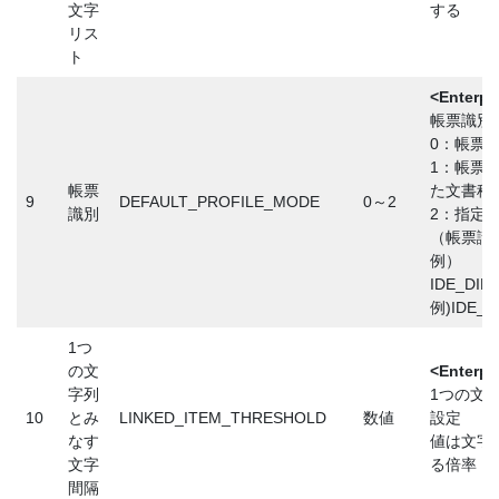
文字
する
リス
ト
<Enterp
帳票識別
0：帳票識
1：帳票
帳票
た文書種
9
DEFAULT_PROFILE_MODE
0～2
識別
2：指定
（帳票識
例）
IDE_D
例)IDE_DIR
1つ
の文
<Enterp
字列
1つの文
10
とみ
LINKED_ITEM_THRESHOLD
数値
設定
なす
値は文字
文字
る倍率
間隔