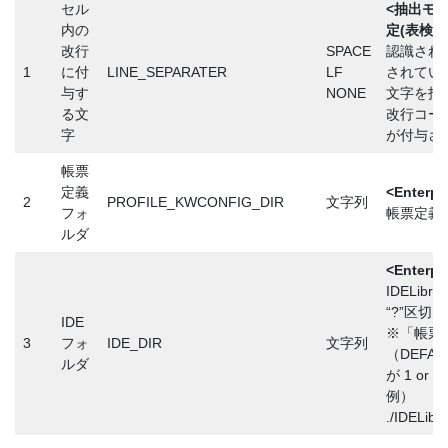
セル
<抽出モ
内の
定(表検出
改行
SPACE
認識され
1
に付
LINE_SEPARATER
LF
されてい
与す
NONE
文字を指
る文
改行コード
字
が付与さ
帳票
定義
<Enterp
2
PROFILE_KWCONFIG_DIR
文字列
フォ
帳票定義
ルダ
<Enterp
IDELib
“?”区
IDE
※「帳票
3
フォ
IDE_DIR
文字列
（DEFAU
ルダ
が 1 or
例）
./IDELibra