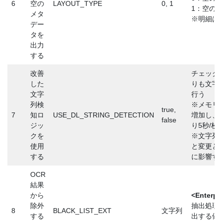
6
空の
LAYOUT_TYPE
0, 1
1：空の
メタ
※明細は
デー
タを
出力
する
改善
チェック(
した
りも文字
文字
行う
列検
※メモリ
true,
7
知ロ
USE_DL_STRING_DETECTION
増加し、
false
ジッ
り5秒/
クを
※文字列
使用
と変更と
する
に影響す
OCR
結果
から
<Enterp
除外
抽出処理
8
BLACK_LIST_EXT
文字列
する
出する値