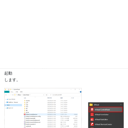
3.1. ロールの設定
ユーザー認証は、ロールを作成し各ユーザー毎にロールに紐づけ
を行います。
3.1.1. AIRead ControlPanelの起動
＜AIREAD_HOME＞\ControlPanel\AIReadControlPanel.exe をダ
ブルクリック、もしくはスタートメニューのショートカットから
起動
します。