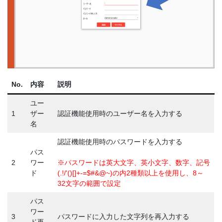
No.
内容
説明
ユー
1
ザー
認証機能使用時のユーザー名を入力する
名
認証機能使用時のパスワードを入力する
パス
2
ワー
※パスワードは英大文字、英小文字、数字、記号
ド
(.!/'()[]+-=$#&@~)の内2種類以上を使用し、8～
32文字の範囲で設定
パス
ワー
3
パスワードに入力した文字列を再入力する
ド再