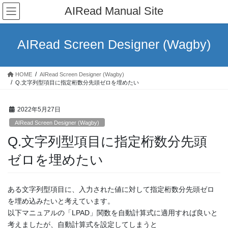
コ
ナ
AIRead Manual Site
ン
ビ
テ
ゲ
ン
ー
AIRead Screen Designer (Wagby)
ツ
シ
へ
ョ
ス
ン
HOME
AIRead Screen Designer (Wagby)
キ
に
Q.文字列型項目に指定桁数分先頭ゼロを埋めたい
ッ
移
プ
動
2022年5月27日
AIRead Screen Designer (Wagby)
Q.文字列型項目に指定桁数分先頭
ゼロを埋めたい
ある文字列型項目に、入力された値に対して指定桁数分先頭ゼロ
を埋め込みたいと考えています。
以下マニュアルの「LPAD」関数を自動計算式に適用すれば良いと
考えましたが、自動計算式を設定してしまうと