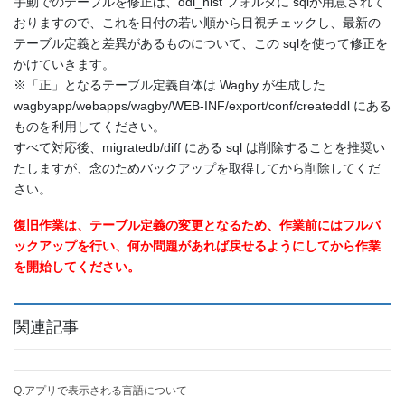
手動でのテーブルを修正は、ddl_hist フォルダに sqlが用意されて
おりますので、これを日付の若い順から目視チェックし、最新の
テーブル定義と差異があるものについて、この sqlを使って修正を
かけていきます。
※「正」となるテーブル定義自体は Wagby が生成した
wagbyapp/webapps/wagby/WEB-INF/export/conf/createddl にある
ものを利用してください。
すべて対応後、migratedb/diff にある sql は削除することを推奨い
たしますが、念のためバックアップを取得してから削除してくだ
さい。
復旧作業は、テーブル定義の変更となるため、作業前にはフルバ
ックアップを行い、何か問題があれば戻せるようにしてから作業
を開始してください。
関連記事
Q.アプリで表示される言語について