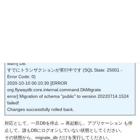
グをご確認ください。
その際、下記のようなメッセージが表示されている場合、
migrate_db.bat が多重実行されてしまっている、もしくは同ファ
イル実行中に、別アカウントが PostgreSQL を操作している可能
性があります。
2020-10-10 00:10:20 [WARN
org.flywaydb.core.internal.sqlscript.DefaultSqlScriptExecutor
warn] DB:
すでにトランザクションが実行中です (SQL State: 25001 -
Error Code: 0)
2020-10-10 00:10:30 [ERROR
org.flywaydb.core.internal.command.DbMigrate
error] Migration of schema "public" to version 20220714.1524
failed!
Changes successfully rolled back.
対応として、一旦DBを停止 → 再起動し、アプリケーション も停
止して、誰もDBにログオンしていない状態としてください。
その状態から、migrate_db だけを実行してください。