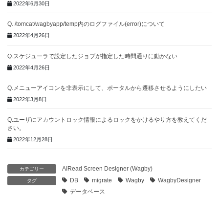
2022年6月30日
Q. /tomcat/wagbyapp/temp内のログファイル(error)について
2022年4月26日
Q.スケジューラで設定したジョブが指定した時間通りに動かない
2022年4月26日
Q.メニューアイコンを非表示にして、ポータルから遷移させるようにしたい
2022年3月8日
Q.ユーザにアカウントロック情報によるロックをかけるやり方を教えてくだ
さい。
2022年12月28日
AIRead Screen Designer (Wagby)
カテゴリー
DB
migrate
Wagby
WagbyDesigner
タグ
データベース