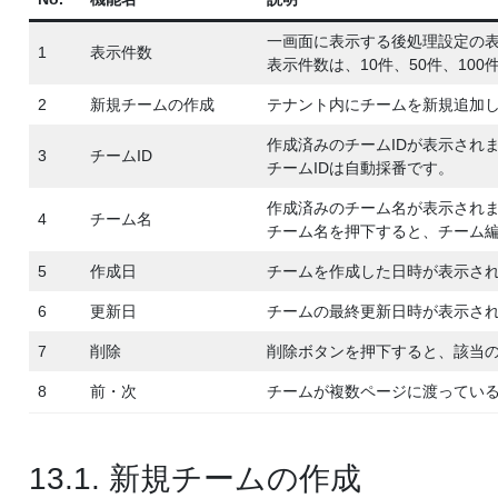
一画面に表示する後処理設定の
1
表示件数
表示件数は、10件、50件、100
2
新規チームの作成
テナント内にチームを新規追加
作成済みのチームIDが表示され
3
チームID
チームIDは自動採番です。
作成済みのチーム名が表示され
4
チーム名
チーム名を押下すると、チーム
5
作成日
チームを作成した日時が表示さ
6
更新日
チームの最終更新日時が表示さ
7
削除
削除ボタンを押下すると、該当
8
前・次
チームが複数ページに渡ってい
13.1. 新規チームの作成