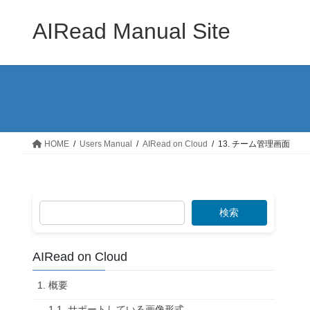
コ
ナ
ン
ビ
AIRead Manual Site
テ
ゲ
ン
ー
ツ
シ
へ
ョ
ス
ン
キ
に
ッ
移
HOME
Users Manual
AIRead on Cloud
13. チーム管理画面
プ
動
検索
AIRead on Cloud
1. 概要
1.1. サポートしている画像形式